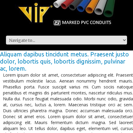
Aliquam dapibus tincidunt metus. Praesent justo
dolor, lobortis quis, lobortis dignissim, pulvinar
ac, lorem.
Lorem ipsum dolor sit amet, consectetuer adipiscing elit. Praesent
vestibulum molestie lacus. Aenean nonummy hendrerit mauris.
Phasellus porta. Fusce suscipit varius mi. Cum sociis natoque
penatibus et magnis dis parturient montes, nascetur ridiculus mus.
Nulla dui. Fusce feugiat malesuada odio. Morbi nunc odio, gravida
at, cursus nec, luctus a, lorem. Maecenas tristique orci ac sem.
Duis ultricies pharetra magna. Donec accumsan malesuada orci.
Donec sit amet eros. Lorem ipsum dolor sit amet, consectetuer
adipiscing elit. Mauris fermentum dictum magna. Sed laoreet
aliquam leo. Ut tellus dolor, dapibus eget, elementum vel, cursus